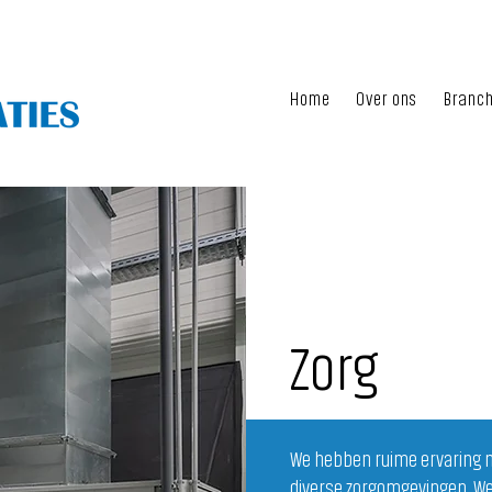
Home
Over ons
Branc
Zorg
We hebben ruime ervaring 
diverse zorgomgevingen. We