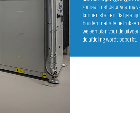
zomaar met de uitvoering 
kunnen starten. Dat je altij
houden met alle betrokken
we een plan voor de uitvoeri
de afdeling wordt beperkt.