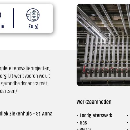
rie
Zorg
plete renovatieprojecten,
 zorg. Dit werk voeren we uit
io, gezondheidscentra met
ndartsen/
Werkzaamheden
iek Ziekenhuis – St. Anna
• Loodgieterswerk
•
• Gas
•
• Water
•