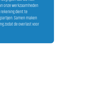
van onze werkzaamheden
d rekening dient te
 partijen. Samen maken
ng zodat de overlast voor