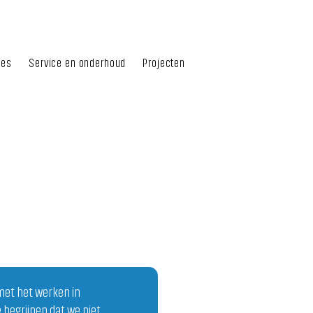
hes
Service en onderhoud
Projecten
met het werken in
 begrijpen dat we niet