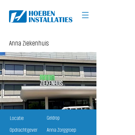
Anna Ziekenhuis
Locatie
Geldrop
Opdrachtgever
Anna Zorggroep