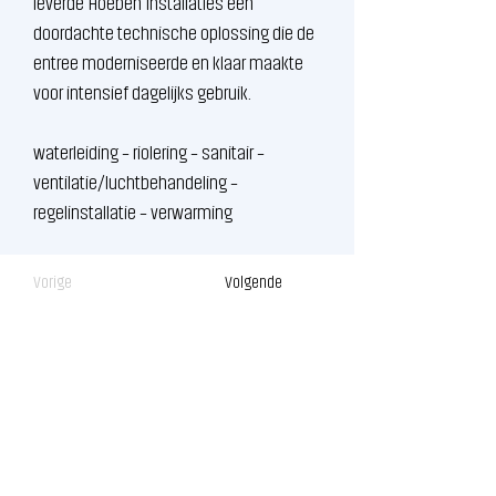
leverde Hoeben Installaties een 
doordachte technische oplossing die de 
entree moderniseerde en klaar maakte 
voor intensief dagelijks gebruik.
waterleiding – riolering – sanitair – 
ventilatie/luchtbehandeling – 
regelinstallatie – verwarming
Vorige
Volgende
Hoeben Installaties
Planker 1
5721 VG Asten