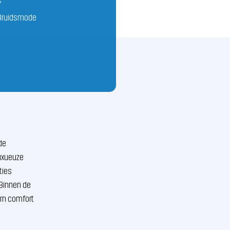
Bruidsmode
de 
uxueuze 
ies 
Binnen de 
rn comfort 