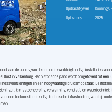
Opdrachtgever
Koonings 
Oplevering
2025
ment aan de aanleg van de complete werktuigkundige installaties voor 
l Oost in Valkenburg. Het historische pand wordt omgetoverd tot een l
lnessvoorzieningen en een hoogwaardige bruidsmodezaak. De installat
ieningen, klimaatbeheersing, verwarming, ventilatie en watertechniek. 
voor een toekomstbestendige technische infrastructuur, waarbij mode
omen.