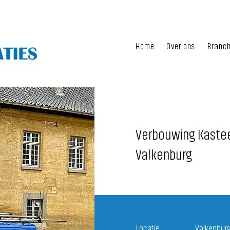
Home
Over ons
Branc
Verbouwing Kastee
Valkenburg
Locatie
Valkenbur