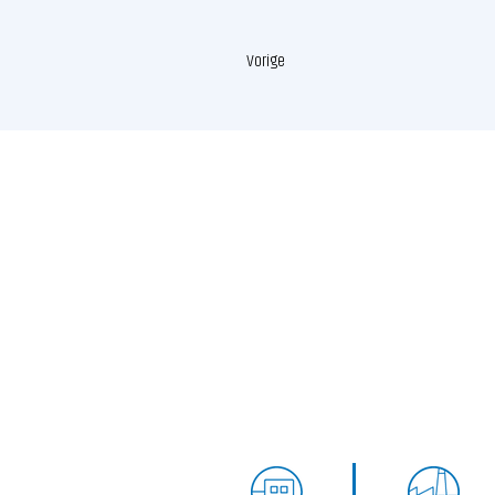
Vorige
Hoeben Installaties
Planker 1
5721 VG Asten
(Industrieterrein Nobis)
info@hoebeninstallaties.nl
T 0493 - 69 31 80