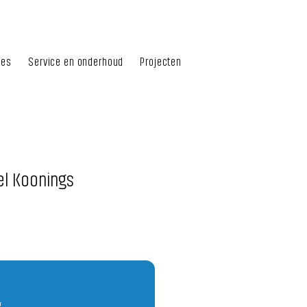
hes
Service en onderhoud
Projecten
l Koonings
g